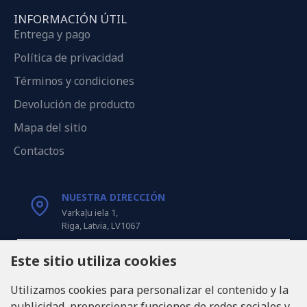
INFORMACIÓN ÚTIL
Entrega y pago
Política de privacidad
Términos y condiciones
Devolución de producto
Mapa del sitio
Contactos
NUESTRA DIRECCIÓN
Varkaļu iela 1,
Riga, Latvia, LV1067
Este sitio utiliza cookies
LLÁMANOS
Tel: +371 20371100
Utilizamos cookies para personalizar el contenido y la
publicidad, proporcionar funciones de redes sociales y