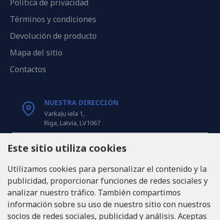
Política de privacidad
Términos y condiciones
Devolución de producto
Mapa del sitio
Contactos
NUESTRA DIRECCIÓN
Varkaļu iela 1,
Riga, Latvia, LV1067
Este sitio utiliza cookies
LLÁMANOS
Tel: +371 20371100
Utilizamos cookies para personalizar el contenido y la
publicidad, proporcionar funciones de redes sociales y
INFO@LUKONS.COM
analizar nuestro tráfico. También compartimos
información sobre su uso de nuestro sitio con nuestros
socios de redes sociales, publicidad y análisis. Aceptas