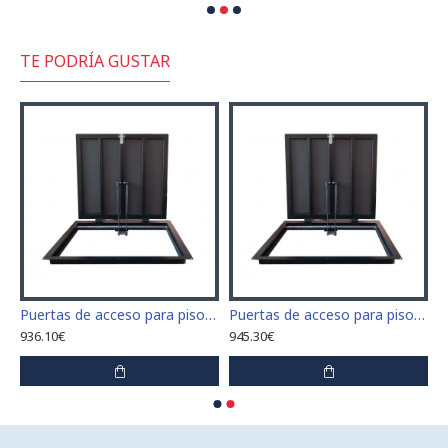
TE PODRÍA GUSTAR
 para piso tamaño 60 cm x 60 cm
Puertas de acceso para piso tamaño 60 cm x 70 cm "H"
Puertas de acceso para piso tamaño 60 cm x 80 cm "H"
936.10€
945.30€