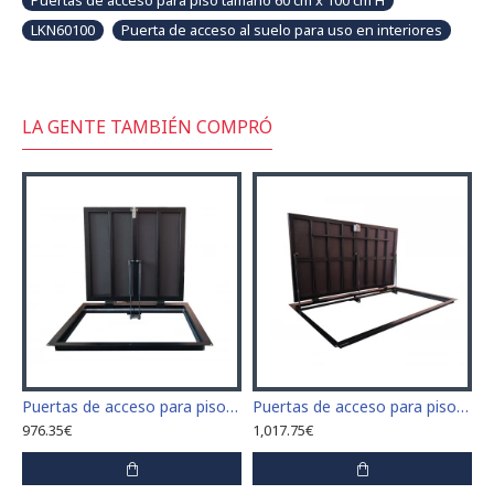
Puertas de acceso para piso tamaño 60 cm x 100 cm H
LKN60100
Puerta de acceso al suelo para uso en interiores
LA GENTE TAMBIÉN COMPRÓ
 para piso tamaño 60 cm x 60 cm
Puertas de acceso para piso tamaño70 cm x 90 cm "H"
Puertas de acceso para piso tamaño 70 cm x 100 cm "H"
976.35€
1,017.75€
1