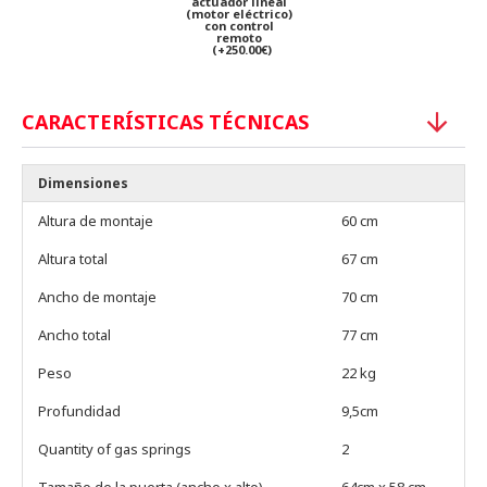
actuador lineal
(motor eléctrico)
con control
remoto
(+250.00€)
CARACTERÍSTICAS TÉCNICAS
Dimensiones
Altura de montaje
60 cm
Altura total
67 cm
Ancho de montaje
70 cm
Ancho total
77 cm
Peso
22 kg
Profundidad
9,5cm
Quantity of gas springs
2