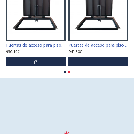
 para piso tamaño 60 cm x 60 cm
Puertas de acceso para piso tamaño 60 cm x 70 cm "H"
Puertas de acceso para piso tamaño 60 cm x 80 cm "H"
936.10€
945.30€