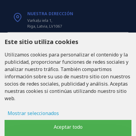
NUESTRA DIRECCIÓN
Varkaļu iela 1,
Riga, Latvia, LV1067
Este sitio utiliza cookies
LLÁMANOS
Tel: +371 20371100
Utilizamos cookies para personalizar el contenido y la
publicidad, proporcionar funciones de redes sociales y
INFO@LUKONS.COM
analizar nuestro tráfico. También compartimos
información sobre su uso de nuestro sitio con nuestros
socios de redes sociales, publicidad y análisis. Aceptas
DETALLES DE LA COMPAÑÍA
nuestras cookies si continúas utilizando nuestro sitio
RITONE SIA
web.
Reg. Nr. 40103717618
ID de IVA LV40103717618
Domicilio legal: Rīga, Zasulauka iela 32 - 7, LV-1046
Mostrar seleccionados
Almacenamiento de anuncios
Aceptar todo