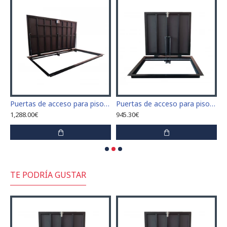
 cerámicas
Puertas de acceso para piso tamaño 70 cm x 210 cm "H"
Puertas de acceso para piso tamaño 70 cm x 70 cm
1,288.00€
945.30€
1
TE PODRÍA GUSTAR