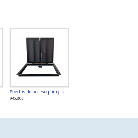
año 60 cm x 70 cm "H"
Puertas de acceso para piso tamaño 60 cm x 80 cm "H"
945.30€