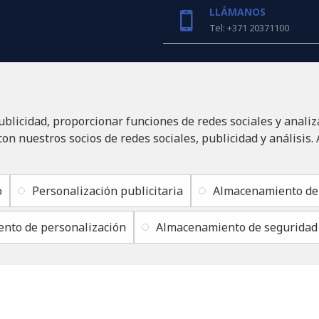
LLÁMANOS
Tel: +371 20371100
INFO@LUKONS.COM
ublicidad, proporcionar funciones de redes sociales y analiz
DETALLES DE LA COM
RITONE SIA
n nuestros socios de redes sociales, publicidad y análisis.
Reg. Nr. 40103717618
ID de IVA LV40103717618
Domicilio legal: Rīga, Zasu
o
Personalización publicitaria
Almacenamiento de 
nto de personalización
Almacenamiento de seguridad
s