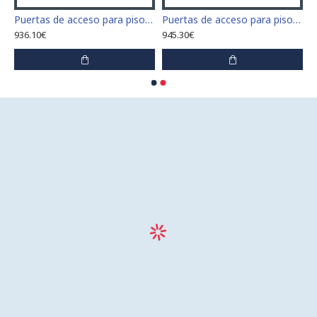
 para piso tamaño 60 cm x 60 cm
Puertas de acceso para piso tamaño 60 cm x 70 cm "H"
Puertas de acceso para piso tamaño 60 cm x 80 cm "H"
936.10€
945.30€