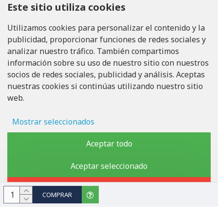
Este sitio utiliza cookies
LLÁMANOS
Tel: +371 20371100
Utilizamos cookies para personalizar el contenido y la
publicidad, proporcionar funciones de redes sociales y
INFO@LUKONS.COM
analizar nuestro tráfico. También compartimos
información sobre su uso de nuestro sitio con nuestros
socios de redes sociales, publicidad y análisis. Aceptas
DETALLES DE LA COMPAÑÍA
nuestras cookies si continúas utilizando nuestro sitio
RITONE SIA
web.
Reg. Nr. 40103717618
ID de IVA LV40103717618
Domicilio legal: Rīga, Zasulauka iela 32 - 7, LV-1046
Mostrar seleccionados
Almacenamiento de anuncios
Aceptar todo
Copyright © 2019 - 2026, lukons.com, Todos los derechos
Datos del usuario
Aceptar seleccionado
reservados
Personalización publicitaria
Rechazar
COMPRAR
Almacenamiento de análisis