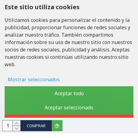
Este sitio utiliza cookies
LLÁMANOS
Tel: +371 20371100
Utilizamos cookies para personalizar el contenido y la
publicidad, proporcionar funciones de redes sociales y
INFO@LUKONS.COM
analizar nuestro tráfico. También compartimos
información sobre su uso de nuestro sitio con nuestros
socios de redes sociales, publicidad y análisis. Aceptas
DETALLES DE LA COMPAÑÍA
nuestras cookies si continúas utilizando nuestro sitio
RITONE SIA
web.
Reg. Nr. 40103717618
ID de IVA LV40103717618
Domicilio legal: Rīga, Zasulauka iela 32 - 7, LV-1046
Mostrar seleccionados
Almacenamiento de anuncios
Aceptar todo
Copyright © 2019 - 2026, lukons.com, Todos los derechos
Datos del usuario
Aceptar seleccionado
reservados
Personalización publicitaria
Rechazar
COMPRAR
Almacenamiento de análisis