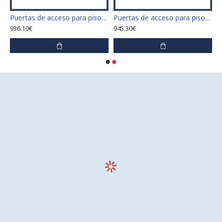
 para piso tamaño 60 cm x 60 cm
Puertas de acceso para piso tamaño 60 cm x 70 cm "H"
Puertas de acceso para piso tamaño 60 cm x 80 cm "H"
936.10€
945.30€