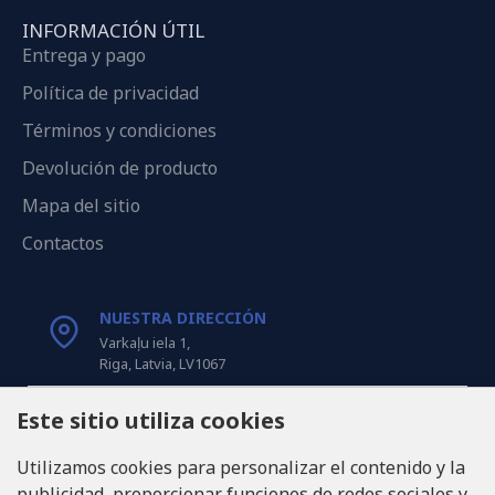
INFORMACIÓN ÚTIL
Entrega y pago
Política de privacidad
Términos y condiciones
Devolución de producto
Mapa del sitio
Contactos
NUESTRA DIRECCIÓN
Varkaļu iela 1,
Riga, Latvia, LV1067
Este sitio utiliza cookies
LLÁMANOS
Tel: +371 20371100
Utilizamos cookies para personalizar el contenido y la
publicidad, proporcionar funciones de redes sociales y