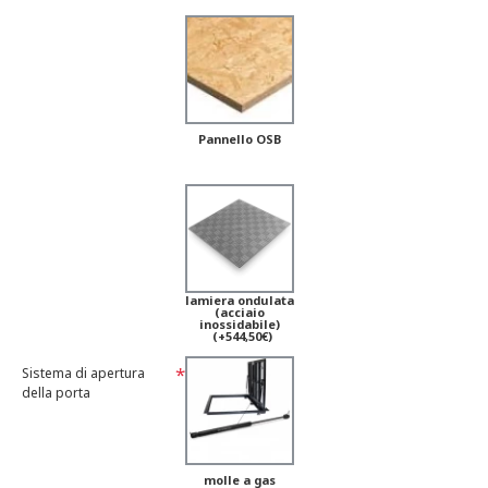
Pannello OSB
lamiera ondulata
(acciaio
inossidabile)
(+544,50€)
Sistema di apertura
della porta
molle a gas