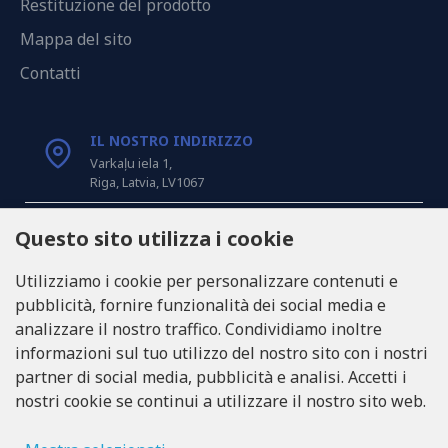
Restituzione del prodotto
Mappa del sito
Contatti
IL NOSTRO INDIRIZZO
Varkaļu iela 1,
Riga, Latvia, LV1067
CHIAMACI
Questo sito utilizza i cookie
Tel: +371 20371100
Utilizziamo i cookie per personalizzare contenuti e
pubblicità, fornire funzionalità dei social media e
INFO@LUKONS.COM
analizzare il nostro traffico. Condividiamo inoltre
informazioni sul tuo utilizzo del nostro sito con i nostri
partner di social media, pubblicità e analisi. Accetti i
DETTAGLI DELLA COMPAGNIA
nostri cookie se continui a utilizzare il nostro sito web.
RITONE SIA
Reg. Nr. 40103717618
Partita IVA LV40103717618