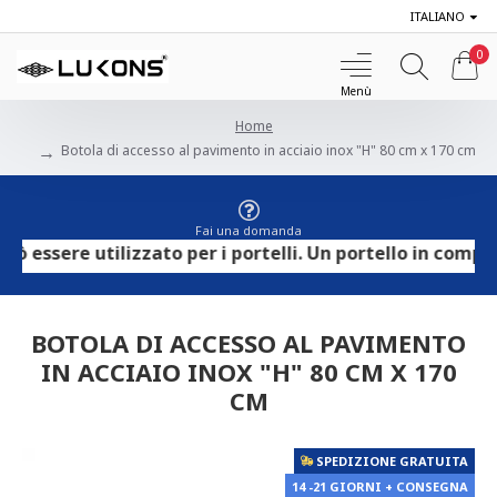
ITALIANO
0
Home
Botola di accesso al pavimento in acciaio inox "H" 80 cm x 170 cm
Fai una domanda
ere utilizzato per i portelli. Un portello in compensato 
BOTOLA DI ACCESSO AL PAVIMENTO
IN ACCIAIO INOX "H" 80 CM X 170
CM
SPEDIZIONE GRATUITA
14 -21 GIORNI + CONSEGNA