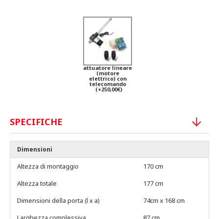
attuatore lineare
(motore
elettrico) con
telecomando
(+250,00€)
SPECIFICHE
Dimensioni
Altezza di montaggio
170 cm
Altezza totale
177 cm
Dimensioni della porta (l x a)
74cm x 168 cm
Larghezza complessiva
87 cm