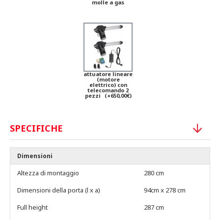
molle a gas
attuatore lineare
(motore
elettrico) con
telecomando 2
pezzi
(+650,00€)
SPECIFICHE
Dimensioni
Altezza di montaggio
280 cm
Dimensioni della porta (l x a)
94cm x 278 cm
Full height
287 cm