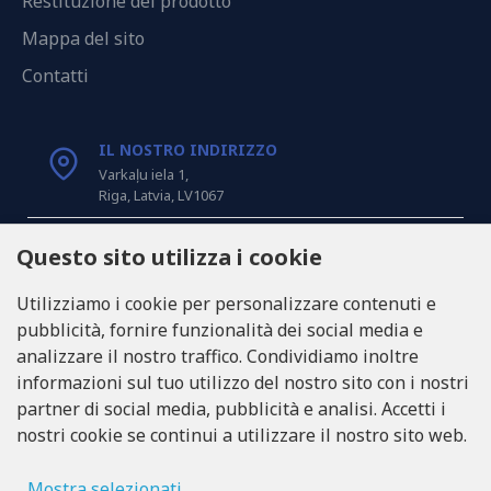
Restituzione del prodotto
Mappa del sito
Contatti
IL NOSTRO INDIRIZZO
Varkaļu iela 1,
Riga, Latvia, LV1067
CHIAMACI
Questo sito utilizza i cookie
Tel: +371 20371100
Utilizziamo i cookie per personalizzare contenuti e
pubblicità, fornire funzionalità dei social media e
INFO@LUKONS.COM
analizzare il nostro traffico. Condividiamo inoltre
informazioni sul tuo utilizzo del nostro sito con i nostri
partner di social media, pubblicità e analisi. Accetti i
DETTAGLI DELLA COMPAGNIA
nostri cookie se continui a utilizzare il nostro sito web.
RITONE SIA
Reg. Nr. 40103717618
Partita IVA LV40103717618
Mostra selezionati