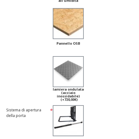
all'umidità
Pannello OSB
lamiera ondulata
(acciaio
inossidabile)
(+720,00€)
Sistema di apertura
della porta