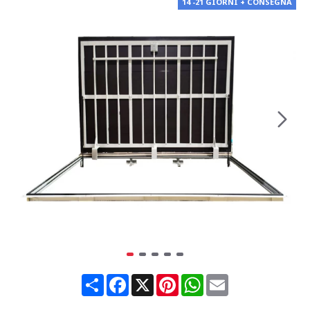
14 -21 GIORNI + CONSEGNA
Share
Facebook
X
Pinterest
WhatsApp
Email