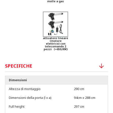
molle a gas
attuatore lineare
(motore
elettrico) con
telecomando 2
pezzi
(+650,00€)
SPECIFICHE
Dimensioni
Altezza di montaggio
290 cm
Dimensioni della porta (l x a)
94cm x 288 cm
Full height
297 cm