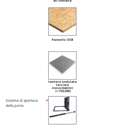
all'umidità
Pannello OSB
lamiera ondulata
(acciaio
inossidabile)
(+720,00€)
Sistema di apertura
della porta