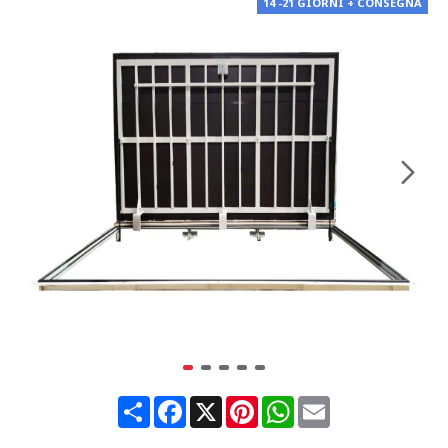
14 -21 GIORNI + CONSEGNA
Share
Facebook
X
Pinterest
WhatsApp
Email