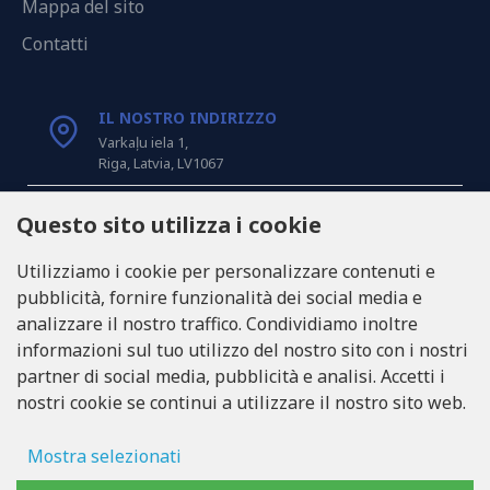
Mappa del sito
Contatti
IL NOSTRO INDIRIZZO
Varkaļu iela 1,
Riga, Latvia, LV1067
CHIAMACI
Questo sito utilizza i cookie
Tel: +371 20371100
Utilizziamo i cookie per personalizzare contenuti e
pubblicità, fornire funzionalità dei social media e
INFO@LUKONS.COM
analizzare il nostro traffico. Condividiamo inoltre
informazioni sul tuo utilizzo del nostro sito con i nostri
partner di social media, pubblicità e analisi. Accetti i
DETTAGLI DELLA COMPAGNIA
nostri cookie se continui a utilizzare il nostro sito web.
RITONE SIA
Reg. Nr. 40103717618
Partita IVA LV40103717618
Mostra selezionati
Sede legale: Rīga, Zasulauka iela 32 - 7, LV-1046