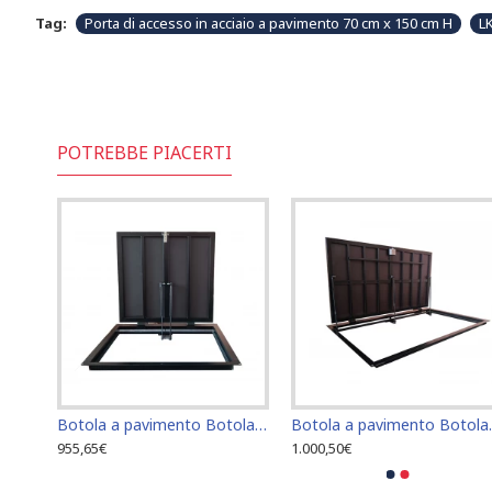
Tag:
Porta di accesso in acciaio a pavimento 70 cm x 150 cm H
L
POTREBBE PIACERTI
Botola a pavimento Botola di accesso Botola di ispezione 60 cm x 80 cm "H"
Botola a pavimento Botola di accesso Botola di ispezione 60 cm x 90 cm "H"
Botola a pavimento
955,65€
1.000,50€