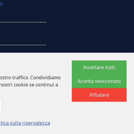
ZO
Accettare tutti
ostro traffico. Condividiamo
MPAGNIA
Accetta selezionato
 nostri cookie se continui a
Rifiutare
8
ka iela 32 - 7, LV-1046
itica sulla riservatezza