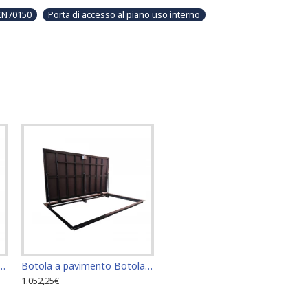
KN70150
Porta di accesso al piano uso interno
 Botola di accesso Botola di ispezione 60 cm x 100 cm "H"
Botola a pavimento Botola di accesso Botola di ispezione 60 cm x 110 cm "H"
1.052,25€