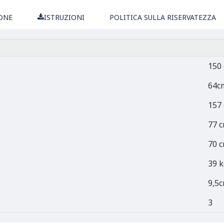
ONE
ISTRUZIONI
POLITICA SULLA RISERVATEZZA
150
64c
157
77 
70 
39 k
9,5
3