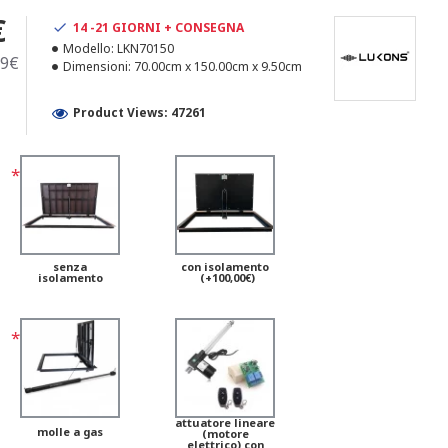
€
14 -21 GIORNI + CONSEGNA
Modello:
LKN70150
89€
Dimensioni:
70.00cm x 150.00cm x 9.50cm
Product Views: 47261
senza
con isolamento
isolamento
(+100,00€)
attuatore lineare
molle a gas
(motore
elettrico) con