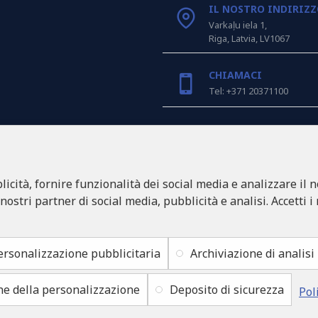
IL NOSTRO INDIRIZ
Varkaļu iela 1,
Riga, Latvia, LV1067
CHIAMACI
Tel: +371 20371100
INFO@LUKONS.COM
icità, fornire funzionalità dei social media e analizzare il n
DETTAGLI DELLA CO
RITONE SIA
 nostri partner di social media, pubblicità e analisi. Accetti i
Reg. Nr. 40103717618
Partita IVA LV4010371761
Sede legale: Rīga, Zasulau
ersonalizzazione pubblicitaria
Archiviazione di analisi
ne della personalizzazione
Deposito di sicurezza
Pol