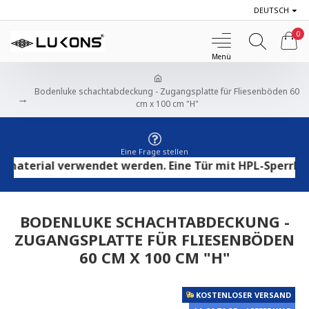
DEUTSCH
0
Bodenluke schachtabdeckung - Zugangsplatte für Fliesenböden 60
cm x 100 cm "H"
Eine Frage stellen
erial verwendet werden. Eine Tür mit HPL-Sperrholz ei
BODENLUKE SCHACHTABDECKUNG -
ZUGANGSPLATTE FÜR FLIESENBÖDEN
60 CM X 100 CM "H"
KOSTENLOSER VERSAND