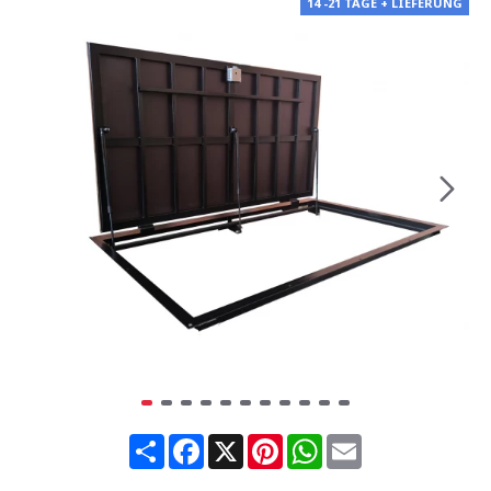
14 -21 TAGE + LIEFERUNG
Share
Facebook
X
Pinterest
WhatsApp
Email