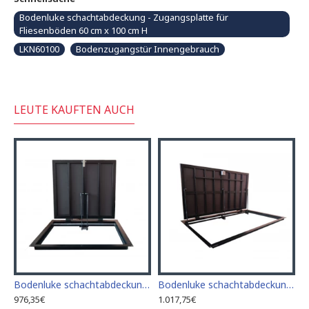
Bodenluke schachtabdeckung - Zugangsplatte für
Fliesenböden 60 cm x 100 cm H
LKN60100
Bodenzugangstür Innengebrauch
LEUTE KAUFTEN AUCH
deckung - Zugangsplatte für Fliesenböden 60cm x 60cm
Bodenluke schachtabdeckung - Zugangsplatte für Fliesenböden 70 cm x 90 cm "H"
Bodenluke schachtabdeckung - Zugangsplatte für Fliesenböden 70 cm x 100 cm "H"
976,35€
1.017,75€
1