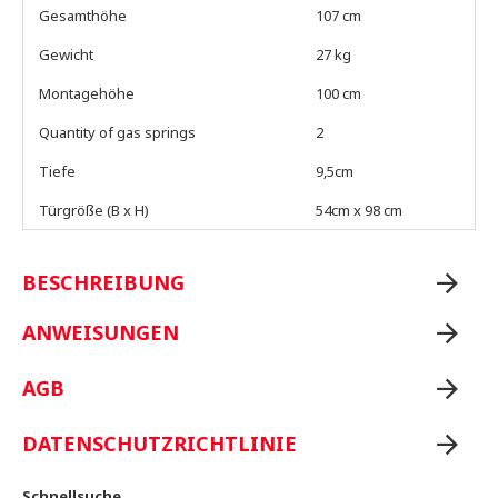
Gesamthöhe
107 cm
Gewicht
27 kg
Montagehöhe
100 cm
Quantity of gas springs
2
Tiefe
9,5cm
Türgröße (B x H)
54cm x 98 cm
BESCHREIBUNG
ANWEISUNGEN
AGB
DATENSCHUTZRICHTLINIE
Schnellsuche