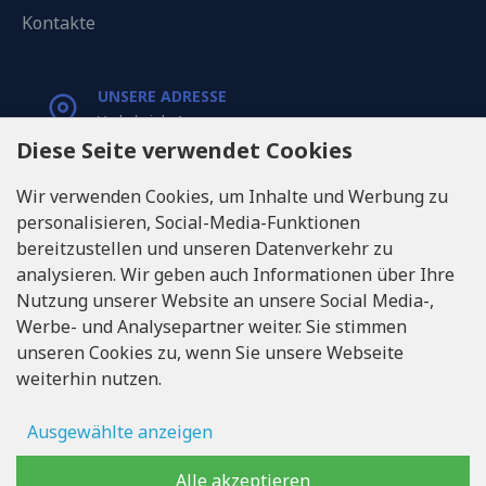
Kontakte
UNSERE ADRESSE
Varkaļu iela 1,
Riga, Latvia, LV1067
Diese Seite verwendet Cookies
Wir verwenden Cookies, um Inhalte und Werbung zu
RUFEN SIE UNS
personalisieren, Social-Media-Funktionen
Tel: +371 20371100
bereitzustellen und unseren Datenverkehr zu
analysieren. Wir geben auch Informationen über Ihre
INFO@LUKONS.COM
Nutzung unserer Website an unsere Social Media-,
Werbe- und Analysepartner weiter. Sie stimmen
unseren Cookies zu, wenn Sie unsere Webseite
UNTERNEHMENS-DETAILS
weiterhin nutzen.
RITONE SIA
Reg. Nr. 40103717618
Umsatzsteuer-Identifikationsnummer LV40103717618
Ausgewählte anzeigen
Rechtsadresse: Rīga, Zasulauka iela 32 - 7, LV-1046
Anzeigenspeicher
Alle akzeptieren