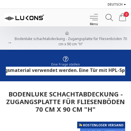
DEUTSCH
0
Bodenluke schachtabdeckung - Zugangsplatte für Fliesenböden 70
cm x 90 cm "H"
Eine Frage stellen
material verwendet werden. Eine Tür mit HPL-Sperrholz
BODENLUKE SCHACHTABDECKUNG -
ZUGANGSPLATTE FÜR FLIESENBÖDEN
70 CM X 90 CM "H"
KOSTENLOSER VERSAND