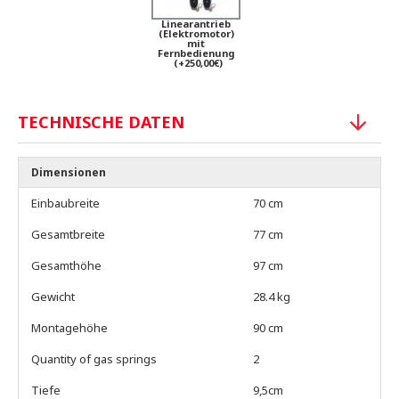
Linearantrieb
(Elektromotor)
mit
Fernbedienung
(+250,00€)
TECHNISCHE DATEN
Dimensionen
Einbaubreite
70 cm
Gesamtbreite
77 cm
Gesamthöhe
97 cm
Gewicht
28.4 kg
Montagehöhe
90 cm
Quantity of gas springs
2
Tiefe
9,5cm