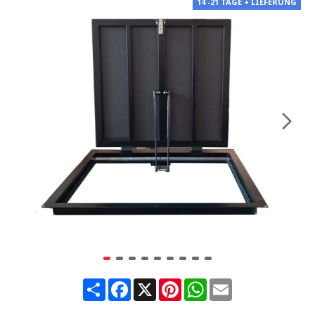
14 -21 TAGE + LIEFERUNG
Share
Facebook
X
Pinterest
WhatsApp
Email