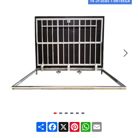
14 -21 DÍAS + ENTREGA
Share
Facebook
X
Pinterest
WhatsApp
Email