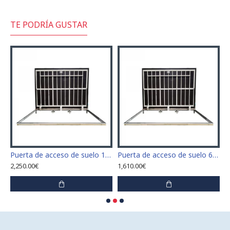
TE PODRÍA GUSTAR
 x 110 cm "H" de acero inoxidable para interior y exterior
Puerta de acceso de suelo 120 cm x 120 cm "H" de acero inoxidable para interior y exterior
Puerta de acceso de suelo 60 cm x 100 cm "H" de acero inoxidable para interior y exterior
2,250.00€
1,610.00€
1