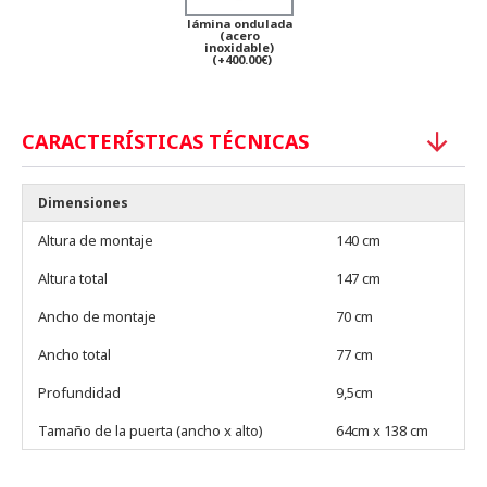
lámina ondulada
(acero
inoxidable)
(+400.00€)
CARACTERÍSTICAS TÉCNICAS
Dimensiones
Altura de montaje
140 cm
Altura total
147 cm
Ancho de montaje
70 cm
Ancho total
77 cm
Profundidad
9,5cm
Tamaño de la puerta (ancho x alto)
64cm x 138 cm