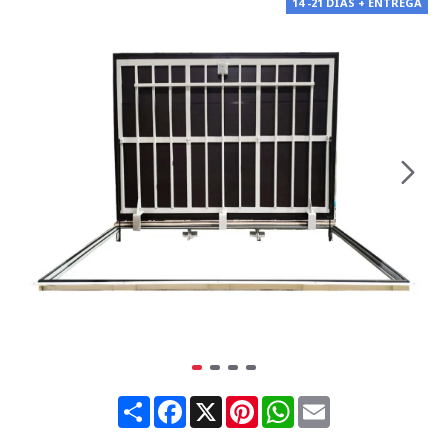
14 -21 DÍAS + ENTREGA
Share
Facebook
X
Pinterest
WhatsApp
Email