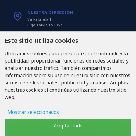
NUESTRA DIRECCIÓN
Varkaļu iela 1,
Riga, Latvia, LV1067
Este sitio utiliza cookies
LLÁMANOS
Tel: +371 20371100
Utilizamos cookies para personalizar el contenido y la
publicidad, proporcionar funciones de redes sociales y
INFO@LUKONS.COM
analizar nuestro tráfico. También compartimos
información sobre su uso de nuestro sitio con nuestros
socios de redes sociales, publicidad y análisis. Aceptas
DETALLES DE LA COMPAÑÍA
nuestras cookies si continúas utilizando nuestro sitio
RITONE SIA
web.
Reg. Nr. 40103717618
ID de IVA LV40103717618
Domicilio legal: Rīga, Zasulauka iela 32 - 7, LV-1046
Mostrar seleccionados
Almacenamiento de anuncios
Aceptar todo