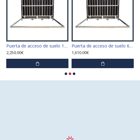
 x 110 cm "H" de acero inoxidable para interior y exterior
Puerta de acceso de suelo 120 cm x 120 cm "H" de acero inoxidable para interior y exterior
Puerta de acceso de suelo 60 cm x 100 cm "H" de acero inoxidable para interior y exterior
2,250.00€
1,610.00€
1