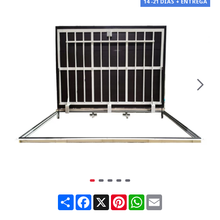
14 -21 DÍAS + ENTREGA
Share
Facebook
X
Pinterest
WhatsApp
Email