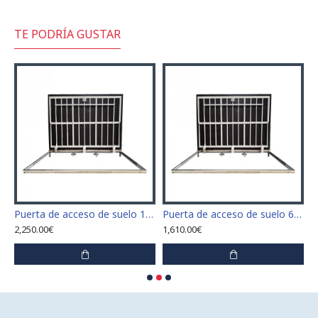
TE PODRÍA GUSTAR
 x 110 cm "H" de acero inoxidable para interior y exterior
Puerta de acceso de suelo 120 cm x 120 cm "H" de acero inoxidable para interior y exterior
Puerta de acceso de suelo 60 cm x 100 cm "H" de acero inoxidable para interior y exterior
2,250.00€
1,610.00€
1