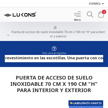
ESPAÑOL
0
Puerta de acceso de suelo inoxidable 70 cm x 190 cm "H" para interi
or y exterior
Haz una pregunta
evestimiento en las escotillas. Una puerta con contrach
PUERTA DE ACCESO DE SUELO
INOXIDABLE 70 CM X 190 CM "H"
PARA INTERIOR Y EXTERIOR
LABELENVÍO GRATIS