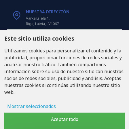
NUESTRA DIRECCIÓN
Varkaļu iela 1,
Riga, Latvia, LV1067
Este sitio utiliza cookies
LLÁMANOS
Tel: +371 20371100
Utilizamos cookies para personalizar el contenido y la
publicidad, proporcionar funciones de redes sociales y
INFO@LUKONS.COM
analizar nuestro tráfico. También compartimos
información sobre su uso de nuestro sitio con nuestros
socios de redes sociales, publicidad y análisis. Aceptas
DETALLES DE LA COMPAÑÍA
nuestras cookies si continúas utilizando nuestro sitio
RITONE SIA
web.
Reg. Nr. 40103717618
ID de IVA LV40103717618
Domicilio legal: Rīga, Zasulauka iela 32 - 7, LV-1046
Mostrar seleccionados
Almacenamiento de anuncios
Aceptar todo