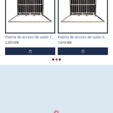
 x 110 cm "H" de acero inoxidable para interior y exterior
Puerta de acceso de suelo 120 cm x 120 cm "H" de acero inoxidable para interior y exterior
Puerta de acceso de suelo 60 cm x 100 cm "H" de acero inoxidable para interior y exterior
2,250.00€
1,610.00€
1