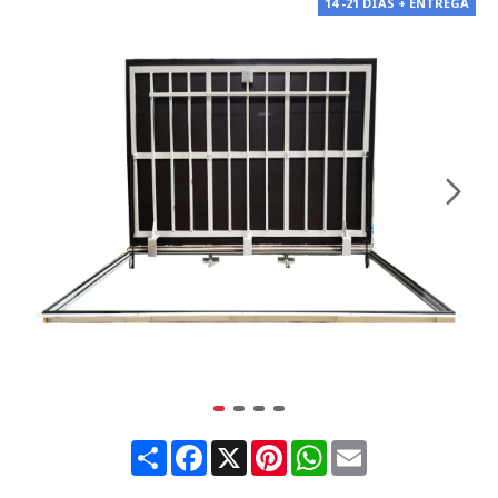
14 -21 DÍAS + ENTREGA
Share
Facebook
X
Pinterest
WhatsApp
Email