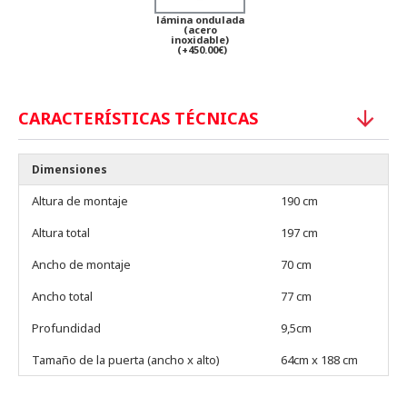
lámina ondulada
(acero
inoxidable)
(+450.00€)
CARACTERÍSTICAS TÉCNICAS
Dimensiones
Altura de montaje
190 cm
Altura total
197 cm
Ancho de montaje
70 cm
Ancho total
77 cm
Profundidad
9,5cm
Tamaño de la puerta (ancho x alto)
64cm x 188 cm