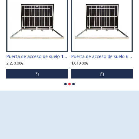
 x 110 cm "H" de acero inoxidable para interior y exterior
Puerta de acceso de suelo 120 cm x 120 cm "H" de acero inoxidable para interior y exterior
Puerta de acceso de suelo 60 cm x 100 cm "H" de acero inoxidable para interior y exterior
2,250.00€
1,610.00€
1