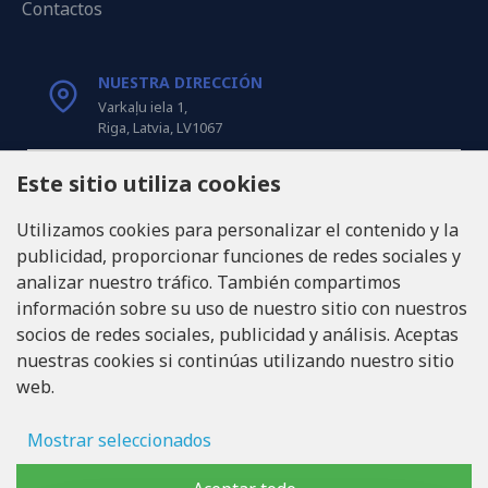
Contactos
NUESTRA DIRECCIÓN
Varkaļu iela 1,
Riga, Latvia, LV1067
Este sitio utiliza cookies
LLÁMANOS
Tel: +371 20371100
Utilizamos cookies para personalizar el contenido y la
publicidad, proporcionar funciones de redes sociales y
INFO@LUKONS.COM
analizar nuestro tráfico. También compartimos
información sobre su uso de nuestro sitio con nuestros
socios de redes sociales, publicidad y análisis. Aceptas
DETALLES DE LA COMPAÑÍA
nuestras cookies si continúas utilizando nuestro sitio
RITONE SIA
web.
Reg. Nr. 40103717618
ID de IVA LV40103717618
Domicilio legal: Rīga, Zasulauka iela 32 - 7, LV-1046
Mostrar seleccionados
Almacenamiento de anuncios