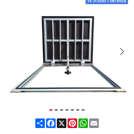
14 -21 DÍAS + ENTREGA
Share
Facebook
X
Pinterest
WhatsApp
Email