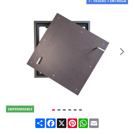
7 - 14 DÍAS + ENTREGA
IMPERMEABLE
Share
Facebook
X
Pinterest
WhatsApp
Email