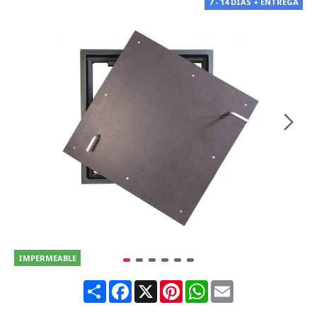
7 - 14 DÍAS + ENTREGA
IMPERMEABLE
Share
Facebook
X
Pinterest
WhatsApp
Email