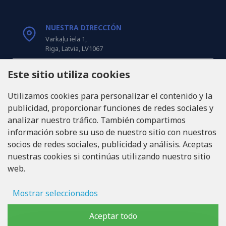
NUESTRA DIRECCIÓN
Varkaļu iela 1,
Riga, Latvia, LV1067
Este sitio utiliza cookies
LLÁMANOS
Tel: +371 20371100
Utilizamos cookies para personalizar el contenido y la
publicidad, proporcionar funciones de redes sociales y
INFO@LUKONS.COM
analizar nuestro tráfico. También compartimos
información sobre su uso de nuestro sitio con nuestros
socios de redes sociales, publicidad y análisis. Aceptas
DETALLES DE LA COMPAÑÍA
nuestras cookies si continúas utilizando nuestro sitio
RITONE SIA
web.
Reg. Nr. 40103717618
ID de IVA LV40103717618
Domicilio legal: Rīga, Zasulauka iela 32 - 7, LV-1046
Mostrar seleccionados
Almacenamiento de anuncios
Aceptar todo