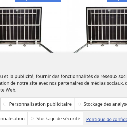
et la publicité, fournir des fonctionnalités de réseaux soci
LUKONS
LUKONS
ion de notre site avec nos partenaires de médias sociaux, d
ite Web.
ès au sol en inox 70 cm x 190
Trappe d'accès au sol e
our intérieur et extérieur
inoxydable de dimensions 
cm "H"
Personnalisation publicitaire
Stockage des analys
2 104,50€
2 070,00€
nnalisation
Stockage de sécurité
Politique de confid
LABELLIVRAISON GRATUITE
LABELLIVRAI