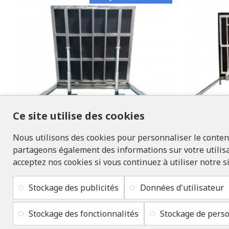
Ce site utilise des cookies
Nous utilisons des cookies pour personnaliser le contenu 
LUKONS
partageons également des informations sur votre utilisat
acceptez nos cookies si vous continuez à utiliser notre s
Porte d'accès en acier inoxydable 100
Porte d'acc
cm x 140 cm "H" pour sol intérieur et
cm "H" p
extérieur
Stockage des publicités
Données d'utilisateur
2 173,50€
Stockage des fonctionnalités
Stockage de perso
LABELLIVRAISON GRATUITE