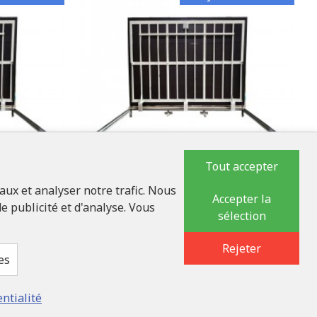
Tout accepter
aux et analyser notre trafic. Nous
Accepter la
LUKONS
e publicité et d'analyse. Vous
sélection
n acier
Trappe d'accès au sol en acier
70 cm x 170
inoxydable de dimensions 70 cm x 160
Rejeter
cm "H"
es
2 047,00€
entialité
SON GRATUITE
LABELLIVRAISON GRATUITE