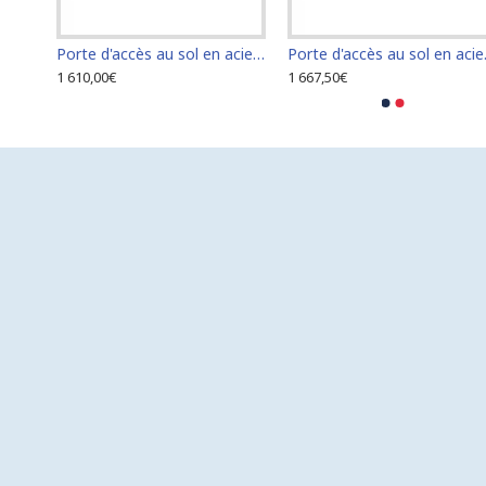
Porte d'accès au sol en acier inoxydable 120 cm x 120 cm pour intérieur et extérieur
Porte d'accès au sol en acier inoxydable 60 cm x 100 cm pour intérieur et extérieur
Porte d'accè
1 610,00€
1 667,50€