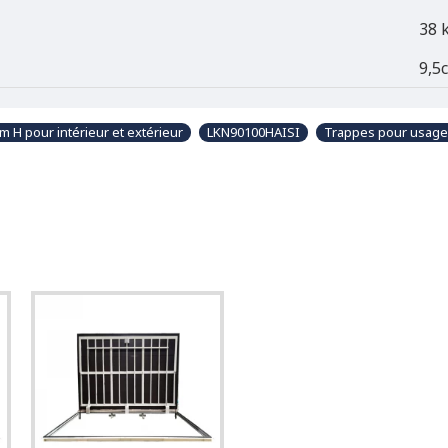
38 
9,5
m H pour intérieur et extérieur
LKN90100HAISI
Trappes pour usage