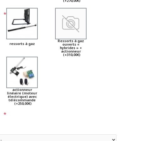
(+270,00€)
Ressorts à gaz
ressorts à gaz
ouverts «
hybrides » +
actionneur
(+310,00€)
actionneur
linéaire (moteur
électrique) avec
télécommande
(+250,00€)