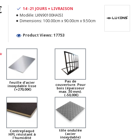
€
14 -21 JOURS + LIVRAISON
Modèle:
LKN90100HAISI
1
Dimensions:
100.00cm x 90.00cm x 9.50cm
Product Views: 17753
Pas de
feuille d'acier
couverture. Pour
inoxydable lisse
bois (épaisseur
(+270,00€)
max. 30 mm).
(-50,00€)
tôle ondulée
Contreplaqué
(acier
HPL résistant à
inoxydable)
l'humidité