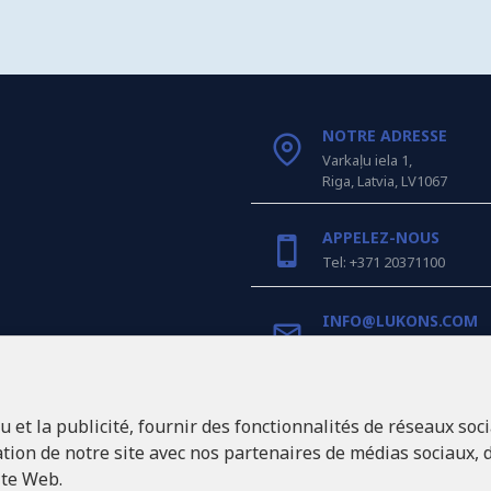
NOTRE ADRESSE
Varkaļu iela 1,
Riga, Latvia, LV1067
APPELEZ-NOUS
Tel: +371 20371100
INFO@LUKONS.COM
COORDONNÉES DE L'E
et la publicité, fournir des fonctionnalités de réseaux soci
RITONE Sarl
Reg. Nr. 40103717618
ion de notre site avec nos partenaires de médias sociaux, d
Numéro de TVA LV401037
ite Web.