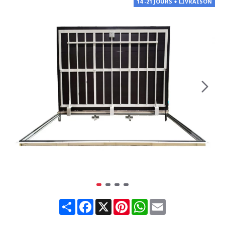
14 -21 JOURS + LIVRAISON
Share
Facebook
X
Pinterest
WhatsApp
Email