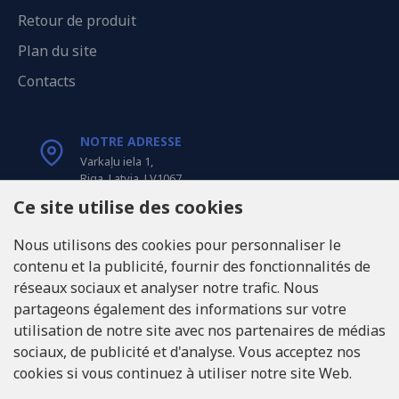
Retour de produit
Plan du site
Contacts
NOTRE ADRESSE
Varkaļu iela 1,
Riga, Latvia, LV1067
Ce site utilise des cookies
APPELEZ-NOUS
Nous utilisons des cookies pour personnaliser le
Tel: +371 20371100
contenu et la publicité, fournir des fonctionnalités de
réseaux sociaux et analyser notre trafic. Nous
INFO@LUKONS.COM
partageons également des informations sur votre
utilisation de notre site avec nos partenaires de médias
sociaux, de publicité et d'analyse. Vous acceptez nos
COORDONNÉES DE L'ENTREPRISE
cookies si vous continuez à utiliser notre site Web.
RITONE Sarl
Reg. Nr. 40103717618