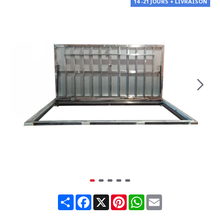
14 -21 JOURS + LIVRAISON
Share
Facebook
X
Pinterest
WhatsApp
Email