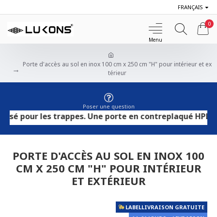
FRANÇAIS
0
Porte d'accès au sol en inox 100 cm x 250 cm "H" pour intérieur et ex
térieur
Poser une question
our les trappes. Une porte en contreplaqué HPL convient 
PORTE D'ACCÈS AU SOL EN INOX 100
CM X 250 CM "H" POUR INTÉRIEUR
ET EXTÉRIEUR
LABELLIVRAISON GRATUITE