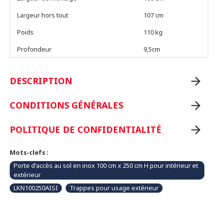
Largeur hors tout
107 cm
Poids
110 kg
Profondeur
9,5cm
DESCRIPTION
CONDITIONS GÉNÉRALES
POLITIQUE DE CONFIDENTIALITÉ
Mots-clefs :
Porte d'accès au sol en inox 100 cm x 250 cm H pour intérieur et
extérieur
LKN100250AISI
Trappes pour usage extérieur