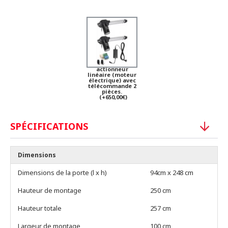
actionneur
linéaire (moteur
électrique) avec
télécommande 2
pièces.
(+650,00€)
SPÉCIFICATIONS
Dimensions
Dimensions de la porte (l x h)
94cm x 248 cm
Hauteur de montage
250 cm
Hauteur totale
257 cm
Largeur de montage
100 cm