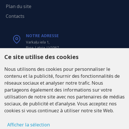
Plan du site
Contacts
NOTRE ADRESSE
Varkaļu iela 1,
Riga, Latvia, LV1067
Ce site utilise des cookies
APPELEZ-NOUS
Nous utilisons des cookies pour personnaliser le
Tel: +371 20371100
contenu et la publicité, fournir des fonctionnalités de
réseaux sociaux et analyser notre trafic. Nous
INFO@LUKONS.COM
partageons également des informations sur votre
utilisation de notre site avec nos partenaires de médias
sociaux, de publicité et d'analyse. Vous acceptez nos
COORDONNÉES DE L'ENTREPRISE
cookies si vous continuez à utiliser notre site Web.
RITONE Sarl
Reg. Nr. 40103717618
Numéro de TVA LV40103717618
Afficher la sélection