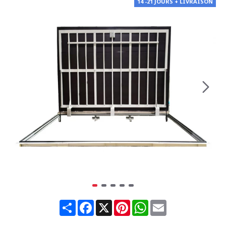
14 -21 JOURS + LIVRAISON
Share
Facebook
X
Pinterest
WhatsApp
Email