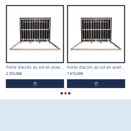
n acier inoxydable 110 cm x 110 cm pour intérieur et extérieur
Porte d'accès au sol en acier inoxydable 120 cm x 120 cm pour intérieur et extérieur
Porte d'accès au sol en acier inoxydable 60 cm x 100 cm pour intérieur et extérieur
2 250,00€
1 610,00€
1