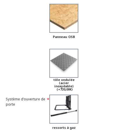
Panneau OSB
tôle ondulée
(acier
inoxydable)
(+720,00€)
Système d'ouverture de
porte
ressorts à gaz