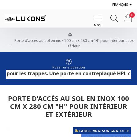
FRANÇAIS
0
Porte d'accès au sol en inox 100 cm x 280 cm "H" pour intérieur et ex
térieur
Poser une question
r les trappes. Une porte en contreplaqué HPL convient au
PORTE D'ACCÈS AU SOL EN INOX 100
CM X 280 CM "H" POUR INTÉRIEUR
ET EXTÉRIEUR
LABELLIVRAISON GRATUITE