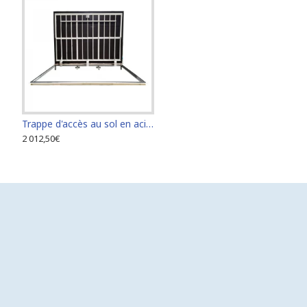
Trappe d'accès au sol en acier inoxydable de dimensions 70 cm x 150 cm "H"
Porte d'accès au sol en acier inoxydable 100 cm x 100 cm pour intérieur et extérieur
Porte d'accè
2 012,50€
1 748,00€
1 748,00€