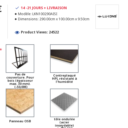
€
14 -21 JOURS + LIVRAISON
Modèle:
LKN100290AISI
3
Dimensions:
290.00cm x 100.00cm x 9.50cm
Product Views: 24522
Pas de
Contreplaqué
couverture. Pour
HPL résistant à
bois (épaisseur
l'humidité
max. 30 mm).
(-50,00€)
tôle ondulée
Panneau OSB
(acier
inoxydable)