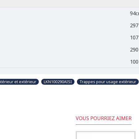
94c
297
107
290
100
térieur et extérieur
LKN100290AISI
Trappes pour usage extérieur
VOUS POURRIEZ AIMER