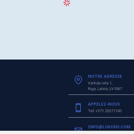
NOTRE ADRESSE
Varkaļu iela 1,
Riga, Latvia, LV1067
APPELEZ-NOUS
Tel: +371 20371100
INFO@LUKONS.COM