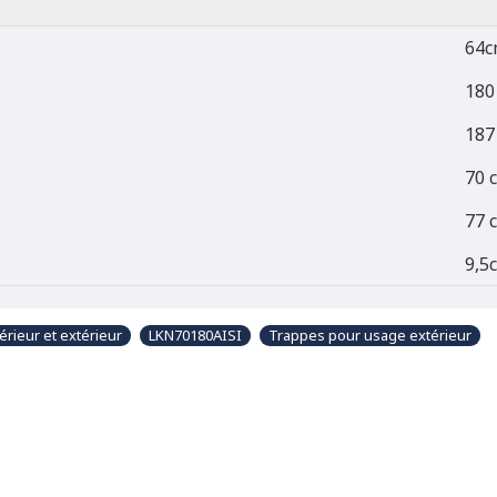
64c
180
187
70 
77 
9,5
érieur et extérieur
LKN70180AISI
Trappes pour usage extérieur