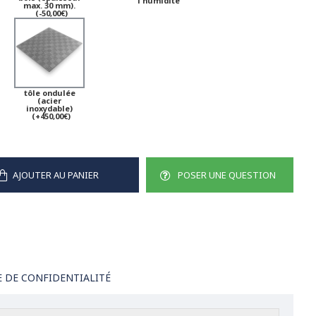
l'humidité
max. 30 mm).
(-50,00€)
tôle ondulée
(acier
inoxydable)
(+450,00€)
AJOUTER AU PANIER
POSER UNE QUESTION
E DE CONFIDENTIALITÉ