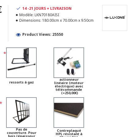
€
14 -21 JOURS + LIVRAISON
Modèle:
LKN70180AISI
1
Dimensions:
180.00cm x 70.00cm x 9.50cm
Product Views: 25550
actionneur
ressorts à gaz
linéaire (moteur
électrique) avec
télécommande
(+250,00€)
Pas de
Contreplaqué
couverture. Pour
HPL résistant à
bois (épaisseur