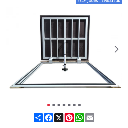
14 -21 JOURS + LIVRAISON
Share
Facebook
X
Pinterest
WhatsApp
Email