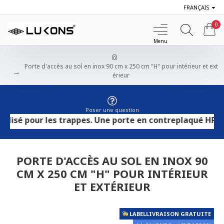
FRANÇAIS
0
Porte d'accès au sol en inox 90 cm x 250 cm "H" pour intérieur et ext
érieur
Poser une question
 pour les trappes. Une porte en contreplaqué HPL convien
PORTE D'ACCÈS AU SOL EN INOX 90
CM X 250 CM "H" POUR INTÉRIEUR
ET EXTÉRIEUR
LABELLIVRAISON GRATUITE