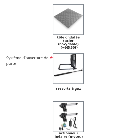
tôle ondulée
(acier
inoxydable)
(+665,50€)
Système d'ouverture de
porte
ressorts à gaz
actionneur
linéaire (moteur