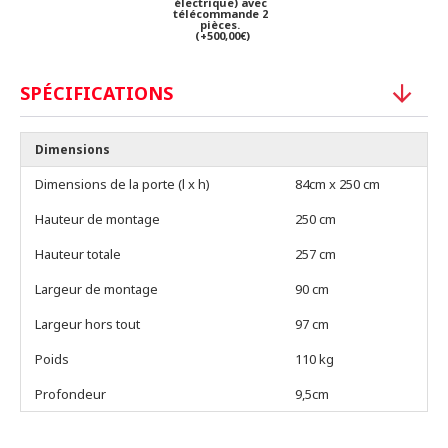
électrique) avec
télécommande 2
pièces.
(+500,00€)
SPÉCIFICATIONS
Dimensions
Dimensions de la porte (l x h)
84cm x 250 cm
Hauteur de montage
250 cm
Hauteur totale
257 cm
Largeur de montage
90 cm
Largeur hors tout
97 cm
Poids
110 kg
Profondeur
9,5cm