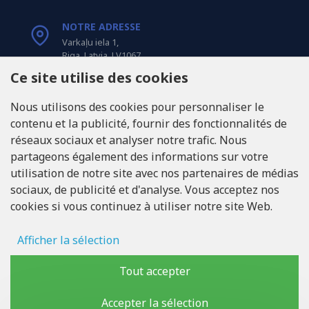
NOTRE ADRESSE
Varkaļu iela 1,
Riga, Latvia, LV1067
Ce site utilise des cookies
APPELEZ-NOUS
Nous utilisons des cookies pour personnaliser le
Tel: +371 20371100
contenu et la publicité, fournir des fonctionnalités de
réseaux sociaux et analyser notre trafic. Nous
INFO@LUKONS.COM
partageons également des informations sur votre
utilisation de notre site avec nos partenaires de médias
sociaux, de publicité et d'analyse. Vous acceptez nos
COORDONNÉES DE L'ENTREPRISE
cookies si vous continuez à utiliser notre site Web.
RITONE Sarl
Reg. Nr. 40103717618
Numéro de TVA LV40103717618
Afficher la sélection
Adresse légale: Rīga, Zasulauka iela 32 - 7, LV-1046
Stockage des publicités
Tout accepter
Données d'utilisateur
Accepter la sélection