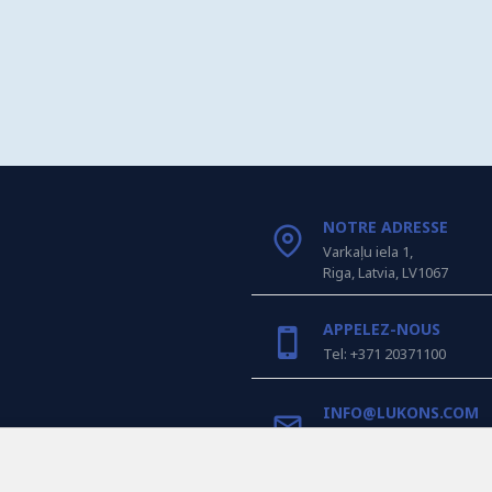
NOTRE ADRESSE
Varkaļu iela 1,
Riga, Latvia, LV1067
APPELEZ-NOUS
Tel: +371 20371100
INFO@LUKONS.COM