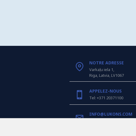
NOTRE ADRESSE
Varkaļu iela 1,
Riga, Latvia, LV1067
APPELEZ-NOUS
Tel: +371 20371100
INFO@LUKONS.COM