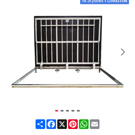
14 -21 JOURS + LIVRAISON
Share
Facebook
X
Pinterest
WhatsApp
Email