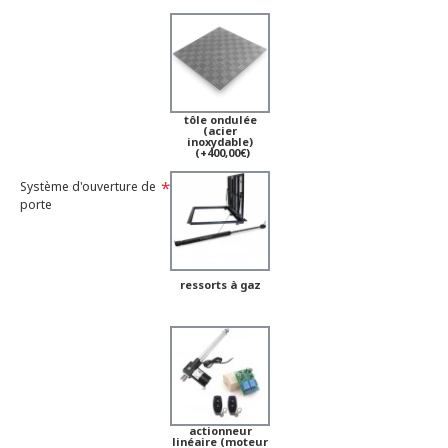
tôle ondulée
(acier
inoxydable)
(+400,00€)
Système d'ouverture de
porte
ressorts à gaz
actionneur
linéaire (moteur