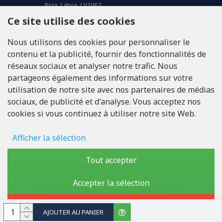
Riga, Latvia, LV1067
Ce site utilise des cookies
APPELEZ-NOUS
Nous utilisons des cookies pour personnaliser le
Tel: +371 20371100
contenu et la publicité, fournir des fonctionnalités de
réseaux sociaux et analyser notre trafic. Nous
INFO@LUKONS.COM
partageons également des informations sur votre
utilisation de notre site avec nos partenaires de médias
sociaux, de publicité et d'analyse. Vous acceptez nos
COORDONNÉES DE L'ENTREPRISE
cookies si vous continuez à utiliser notre site Web.
RITONE Sarl
Reg. Nr. 40103717618
Numéro de TVA LV40103717618
Afficher la sélection
Adresse légale: Rīga, Zasulauka iela 32 - 7, LV-1046
Stockage des publicités
Tout accepter
Données d'utilisateur
Accepter la sélection
Copyright © 2019 - 2026, lukons.com, Tous droits réservés
Personnalisation publicitaire
Rejeter
AJOUTER AU PANIER