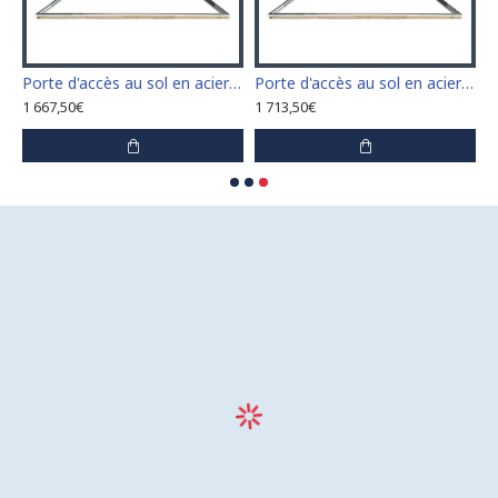
n acier inoxydable 60 cm x 100 cm pour intérieur et extérieur
Porte d'accès au sol en acier inoxydable 60 cm x 110 cm pour intérieur et extérieur
Porte d'accès au sol en acier inoxydable 60 cm x 120 cm pour intérieur et extérieur
1 667,50€
1 713,50€