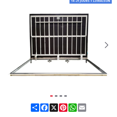
14 -21 JOURS + LIVRAISON
Share
Facebook
X
Pinterest
WhatsApp
Email