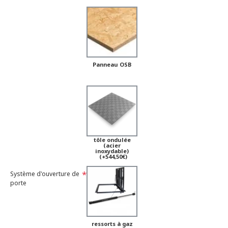
Panneau OSB
tôle ondulée
(acier
inoxydable)
(+544,50€)
Système d'ouverture de
porte
ressorts à gaz