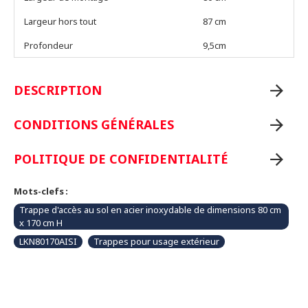
Largeur hors tout
87 cm
Profondeur
9,5cm
DESCRIPTION
CONDITIONS GÉNÉRALES
POLITIQUE DE CONFIDENTIALITÉ
Mots-clefs :
Trappe d'accès au sol en acier inoxydable de dimensions 80 cm
x 170 cm H
LKN80170AISI
Trappes pour usage extérieur