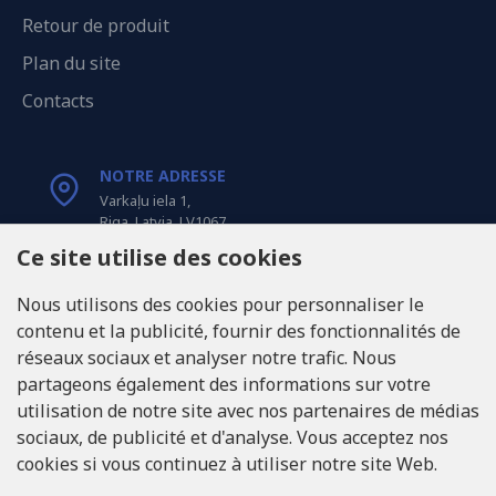
Retour de produit
Plan du site
Contacts
NOTRE ADRESSE
Varkaļu iela 1,
Riga, Latvia, LV1067
Ce site utilise des cookies
APPELEZ-NOUS
Nous utilisons des cookies pour personnaliser le
Tel: +371 20371100
contenu et la publicité, fournir des fonctionnalités de
réseaux sociaux et analyser notre trafic. Nous
INFO@LUKONS.COM
partageons également des informations sur votre
utilisation de notre site avec nos partenaires de médias
sociaux, de publicité et d'analyse. Vous acceptez nos
COORDONNÉES DE L'ENTREPRISE
cookies si vous continuez à utiliser notre site Web.
RITONE Sarl
Reg. Nr. 40103717618