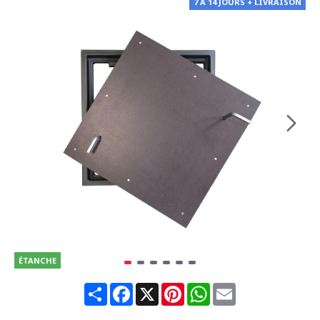
7 À 14 JOURS + LIVRAISON
ÉTANCHE
Share
Facebook
X
Pinterest
WhatsApp
Email