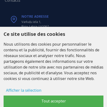
Contacts
NOTRE ADRESSE
Varkaļu iela 1,
Riga, Latvia, LV1067
Ce site utilise des cookies
APPELEZ-NOUS
Nous utilisons des cookies pour personnaliser le
Tel: +371 20371100
contenu et la publicité, fournir des fonctionnalités de
réseaux sociaux et analyser notre trafic. Nous
INFO@LUKONS.COM
partageons également des informations sur votre
utilisation de notre site avec nos partenaires de médias
sociaux, de publicité et d'analyse. Vous acceptez nos
COORDONNÉES DE L'ENTREPRISE
cookies si vous continuez à utiliser notre site Web.
RITONE Sarl
Reg. Nr. 40103717618
Numéro de TVA LV40103717618
Afficher la sélection
Adresse légale: Rīga, Zasulauka iela 32 - 7, LV-1046
Stockage des publicités
Tout accepter