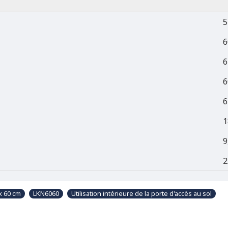
5
6
6
6
6
1
9
2
x 60 cm
LKN6060
Utilisation intérieure de la porte d'accès au sol