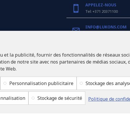
APPELEZ-NOUS
Tel: +371 20371100
INFO@LUKONS.COM
COORDONNÉES DE L'E
et la publicité, fournir des fonctionnalités de réseaux soci
RITONE Sarl
Reg. Nr. 40103717618
ion de notre site avec nos partenaires de médias sociaux, d
Numéro de TVA LV401037
ite Web.
Adresse légale: Rīga, Zasu
1046
Personnalisation publicitaire
Stockage des analys
nnalisation
Stockage de sécurité
Politique de confid