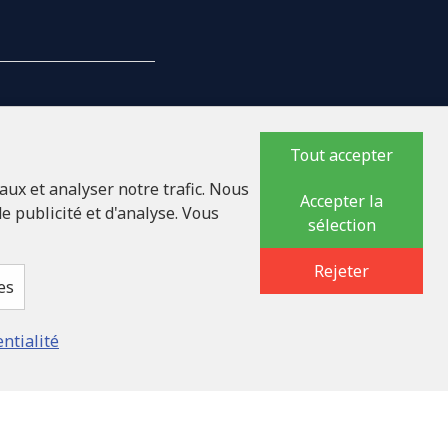
Tout accepter
NTREPRISE
aux et analyser notre trafic. Nous
Accepter la
e publicité et d'analyse. Vous
sélection
17618
lauka iela 32 - 7, LV-
Rejeter
es
entialité