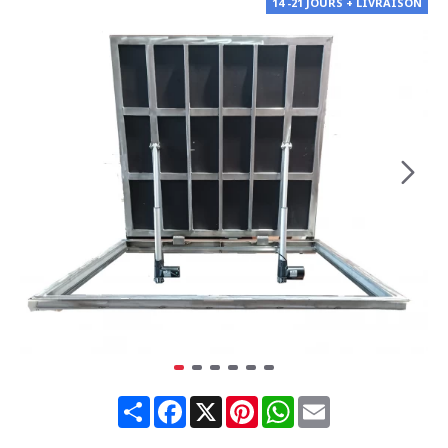
14 -21 JOURS + LIVRAISON
Share
Facebook
X
Pinterest
WhatsApp
Email