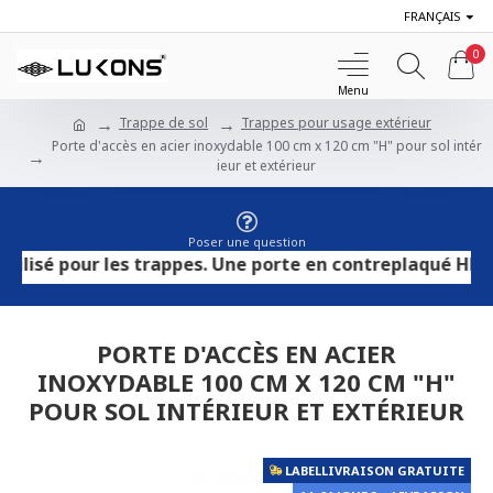
FRANÇAIS
0
Trappe de sol
Trappes pour usage extérieur
Porte d'accès en acier inoxydable 100 cm x 120 cm "H" pour sol intér
ieur et extérieur
Poser une question
 pour les trappes. Une porte en contreplaqué HPL convien
PORTE D'ACCÈS EN ACIER
INOXYDABLE 100 CM X 120 CM "H"
POUR SOL INTÉRIEUR ET EXTÉRIEUR
LABELLIVRAISON GRATUITE