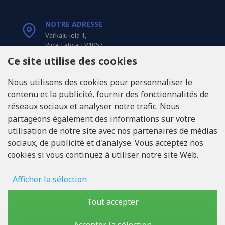
NOTRE ADRESSE
Varkaļu iela 1,
Riga, Latvia, LV1067
Ce site utilise des cookies
APPELEZ-NOUS
Nous utilisons des cookies pour personnaliser le
Tel: +371 20371100
contenu et la publicité, fournir des fonctionnalités de
réseaux sociaux et analyser notre trafic. Nous
INFO@LUKONS.COM
partageons également des informations sur votre
utilisation de notre site avec nos partenaires de médias
sociaux, de publicité et d'analyse. Vous acceptez nos
COORDONNÉES DE L'ENTREPRISE
cookies si vous continuez à utiliser notre site Web.
RITONE Sarl
Reg. Nr. 40103717618
Numéro de TVA LV40103717618
Afficher la sélection
Adresse légale: Rīga, Zasulauka iela 32 - 7, LV-1046
Stockage des publicités
Tout accepter
Données d'utilisateur