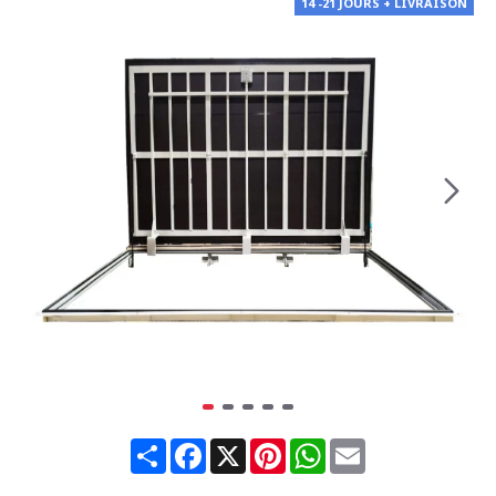
14 -21 JOURS + LIVRAISON
Share
Facebook
X
Pinterest
WhatsApp
Email