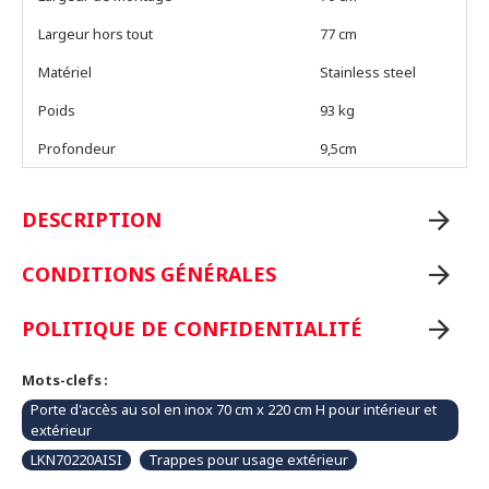
Largeur hors tout
77 cm
Matériel
Stainless steel
Poids
93 kg
Profondeur
9,5cm
DESCRIPTION
CONDITIONS GÉNÉRALES
POLITIQUE DE CONFIDENTIALITÉ
Mots-clefs :
Porte d'accès au sol en inox 70 cm x 220 cm H pour intérieur et
extérieur
LKN70220AISI
Trappes pour usage extérieur