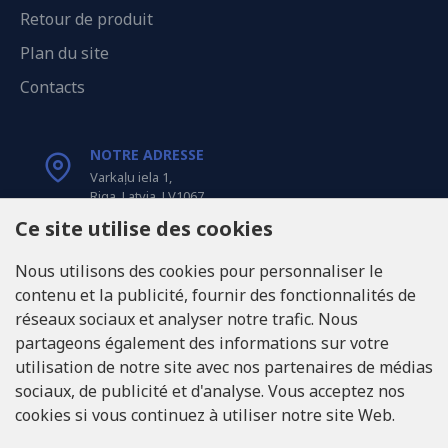
Retour de produit
Plan du site
Contacts
NOTRE ADRESSE
Varkaļu iela 1,
Riga, Latvia, LV1067
Ce site utilise des cookies
APPELEZ-NOUS
Nous utilisons des cookies pour personnaliser le
Tel: +371 20371100
contenu et la publicité, fournir des fonctionnalités de
réseaux sociaux et analyser notre trafic. Nous
INFO@LUKONS.COM
partageons également des informations sur votre
utilisation de notre site avec nos partenaires de médias
sociaux, de publicité et d'analyse. Vous acceptez nos
COORDONNÉES DE L'ENTREPRISE
cookies si vous continuez à utiliser notre site Web.
RITONE Sarl
Reg. Nr. 40103717618