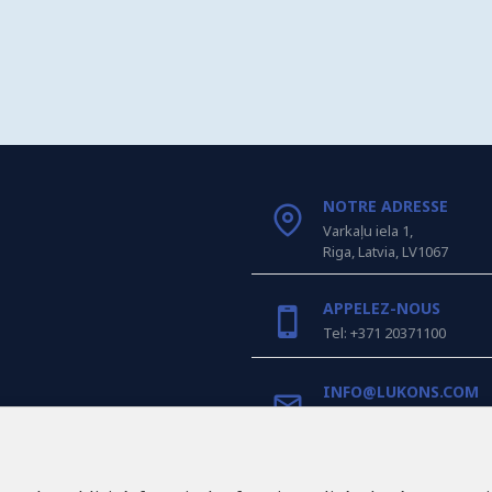
NOTRE ADRESSE
Varkaļu iela 1,
Riga, Latvia, LV1067
APPELEZ-NOUS
Tel: +371 20371100
INFO@LUKONS.COM
COORDONNÉES DE L'E