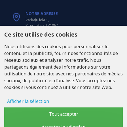
NOTRE ADRESSE
Varkaļu iela 1,
Riga, Latvia, LV1067
Ce site utilise des cookies
APPELEZ-NOUS
Nous utilisons des cookies pour personnaliser le
Tel: +371 20371100
contenu et la publicité, fournir des fonctionnalités de
réseaux sociaux et analyser notre trafic. Nous
INFO@LUKONS.COM
partageons également des informations sur votre
utilisation de notre site avec nos partenaires de médias
sociaux, de publicité et d'analyse. Vous acceptez nos
COORDONNÉES DE L'ENTREPRISE
cookies si vous continuez à utiliser notre site Web.
RITONE Sarl
Reg. Nr. 40103717618
Numéro de TVA LV40103717618
Afficher la sélection
Adresse légale: Rīga, Zasulauka iela 32 - 7, LV-1046
Stockage des publicités
Tout accepter
Données d'utilisateur