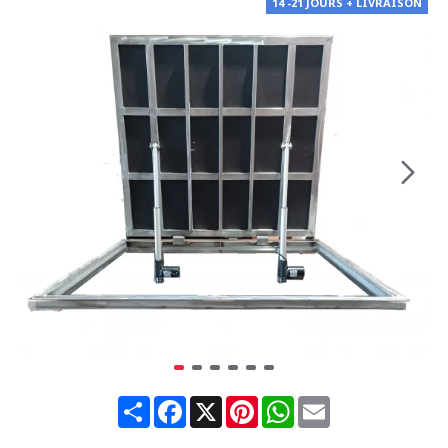
14 -21 JOURS + LIVRAISON
Share
Facebook
X
Pinterest
WhatsApp
Email