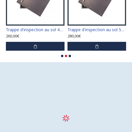
 avec 2 serrures de porte
Trappe d'inspection au sol 400 mm x 400 mm avec 2 serrures de porte
Trappe d'inspection au sol 500 mm x 500 mm avec 2 serrures de porte
260,00€
280,00€
3