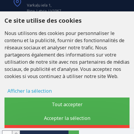
Varkaļu iela 1,
Riga, Latvia, LV1067
Ce site utilise des cookies
APPELEZ-NOUS
Nous utilisons des cookies pour personnaliser le
Tel: +371 20371100
contenu et la publicité, fournir des fonctionnalités de
réseaux sociaux et analyser notre trafic. Nous
INFO@LUKONS.COM
partageons également des informations sur votre
utilisation de notre site avec nos partenaires de médias
sociaux, de publicité et d'analyse. Vous acceptez nos
COORDONNÉES DE L'ENTREPRISE
cookies si vous continuez à utiliser notre site Web.
RITONE Sarl
Reg. Nr. 40103717618
Numéro de TVA LV40103717618
Afficher la sélection
Adresse légale: Rīga, Zasulauka iela 32 - 7, LV-1046
Stockage des publicités
Tout accepter
Données d'utilisateur
Accepter la sélection
Copyright © 2019 - 2026, lukons.com, Tous droits réservés
Personnalisation publicitaire
Rejeter