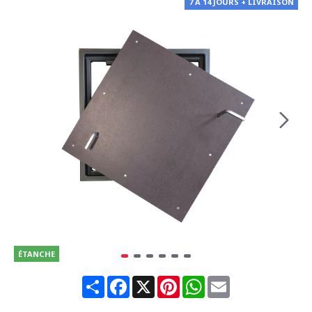
7 À 14 JOURS + LIVRAISON
ÉTANCHE
Share
Facebook
X
Pinterest
WhatsApp
Email