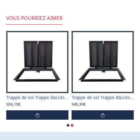
VOUS POURRIEZ AIMER
sol Trappe d’accès Trappe de visite 60 cm x 60 cm
Trappe de sol Trappe d’accès Trappe de visite 60 cm x 70 cm "H"
Trappe de sol Trappe d’accès Trappe de visite 60 cm x 80 cm "H"
936,10€
945,30€