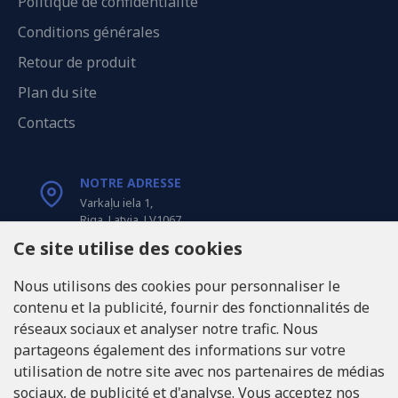
Politique de confidentialité
Conditions générales
Retour de produit
Plan du site
Contacts
NOTRE ADRESSE
Varkaļu iela 1,
Riga, Latvia, LV1067
Ce site utilise des cookies
APPELEZ-NOUS
Nous utilisons des cookies pour personnaliser le
Tel: +371 20371100
contenu et la publicité, fournir des fonctionnalités de
réseaux sociaux et analyser notre trafic. Nous
INFO@LUKONS.COM
partageons également des informations sur votre
utilisation de notre site avec nos partenaires de médias
sociaux, de publicité et d'analyse. Vous acceptez nos