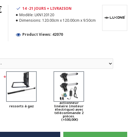
€
14 -21 JOURS + LIVRAISON
Modèle:
LKN120120
1
Dimensions:
120.00cm x 120.00cm x 9.50cm
Product Views: 42070
actionneur
ressorts à gaz
linéaire (moteur
électrique) avec
télécommande 2
pièces.
(+500,00€)