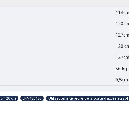
114cm
120 c
127c
120 c
127c
56 kg
9,5cm
 x 120 cm
LKN120120
Utilisation intérieure de la porte d'accès au sol