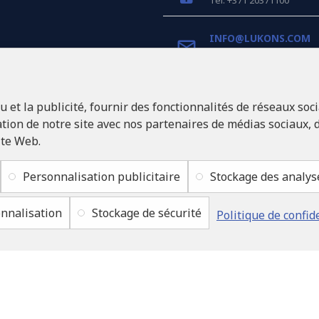
Tel: +371 20371100
INFO@LUKONS.COM
COORDONNÉES DE L'E
et la publicité, fournir des fonctionnalités de réseaux soci
RITONE Sarl
Reg. Nr. 40103717618
ion de notre site avec nos partenaires de médias sociaux, d
Numéro de TVA LV401037
ite Web.
Adresse légale: Rīga, Zasu
1046
Personnalisation publicitaire
Stockage des analys
nnalisation
Stockage de sécurité
Politique de confid