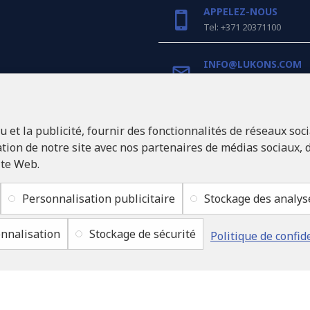
APPELEZ-NOUS
Tel: +371 20371100
INFO@LUKONS.COM
COORDONNÉES DE L'E
et la publicité, fournir des fonctionnalités de réseaux soci
RITONE Sarl
Reg. Nr. 40103717618
ion de notre site avec nos partenaires de médias sociaux, d
Numéro de TVA LV401037
ite Web.
Adresse légale: Rīga, Zasu
1046
Personnalisation publicitaire
Stockage des analys
nnalisation
Stockage de sécurité
Politique de confid