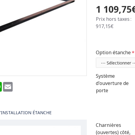
1 109,75
Prix hors taxes :
917,15€
Option étanche
Système
d'ouverture de
terest
WhatsApp
Email
porte
'INSTALLATION ÉTANCHE
Charnières
(ouvertes) côté,