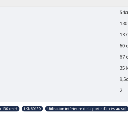
54c
130
137
60 
67 
35 
9,5
2
x 130 cm H
LKN60130
Utilisation intérieure de la porte d'accès au sol