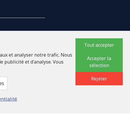
Tout accepter
NTREPRISE
aux et analyser notre trafic. Nous
Accepter la
e publicité et d'analyse. Vous
sélection
17618
lauka iela 32 - 7, LV-
Rejeter
es
entialité