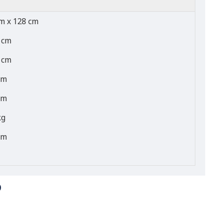
m x 128 cm
 cm
 cm
cm
cm
kg
cm