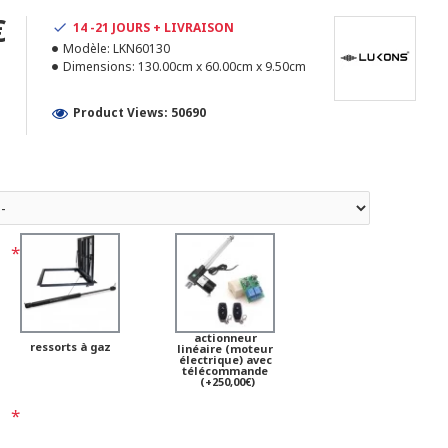
€
14 -21 JOURS + LIVRAISON
Modèle:
LKN60130
Dimensions:
130.00cm x 60.00cm x 9.50cm
Product Views: 50690
actionneur
ressorts à gaz
linéaire (moteur
électrique) avec
télécommande
(+250,00€)