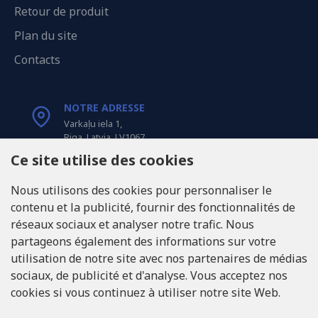
Retour de produit
Plan du site
Contacts
NOTRE ADRESSE
Varkaļu iela 1,
Riga, Latvia, LV1067
Ce site utilise des cookies
APPELEZ-NOUS
Nous utilisons des cookies pour personnaliser le
Tel: +371 20371100
contenu et la publicité, fournir des fonctionnalités de
réseaux sociaux et analyser notre trafic. Nous
INFO@LUKONS.COM
partageons également des informations sur votre
utilisation de notre site avec nos partenaires de médias
sociaux, de publicité et d'analyse. Vous acceptez nos
COORDONNÉES DE L'ENTREPRISE
cookies si vous continuez à utiliser notre site Web.
RITONE Sarl
Reg. Nr. 40103717618