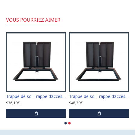
VOUS POURRIEZ AIMER
sol Trappe d’accès Trappe de visite 60 cm x 60 cm
Trappe de sol Trappe d’accès Trappe de visite 60 cm x 70 cm "H"
Trappe de sol Trappe d’accès Trappe de visite 60 cm x 80 cm "H"
936,10€
945,30€