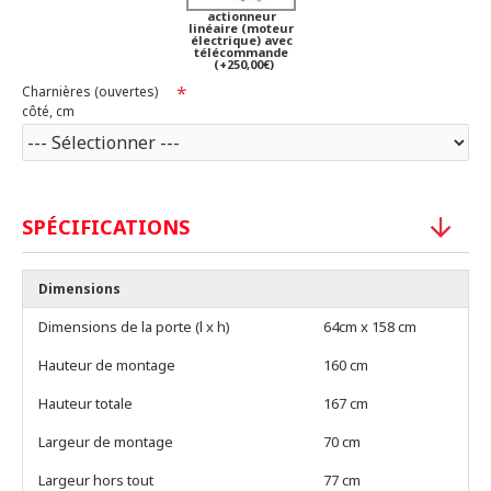
actionneur
linéaire (moteur
électrique) avec
télécommande
(+250,00€)
Charnières (ouvertes)
côté, cm
SPÉCIFICATIONS
Dimensions
Dimensions de la porte (l x h)
64cm x 158 cm
Hauteur de montage
160 cm
Hauteur totale
167 cm
Largeur de montage
70 cm
Largeur hors tout
77 cm