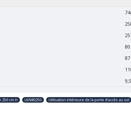
74
25
25
80
87
11
9,
x 250 cm H
LKN80250
Utilisation intérieure de la porte d'accès au sol