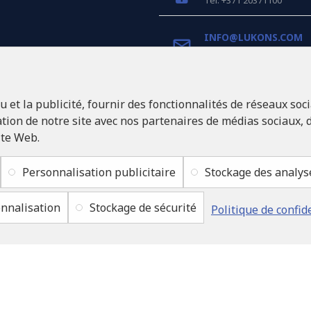
Tel: +371 20371100
INFO@LUKONS.COM
COORDONNÉES DE L'E
et la publicité, fournir des fonctionnalités de réseaux soci
RITONE Sarl
Reg. Nr. 40103717618
ion de notre site avec nos partenaires de médias sociaux, d
Numéro de TVA LV401037
ite Web.
Adresse légale: Rīga, Zasu
1046
Personnalisation publicitaire
Stockage des analys
nnalisation
Stockage de sécurité
Politique de confid