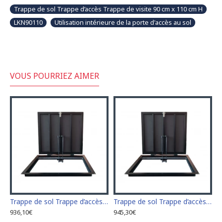
Trappe de sol Trappe d’accès Trappe de visite 90 cm x 110 cm H
LKN90110
Utilisation intérieure de la porte d'accès au sol
VOUS POURRIEZ AIMER
sol Trappe d’accès Trappe de visite 60 cm x 60 cm
Trappe de sol Trappe d’accès Trappe de visite 60 cm x 70 cm "H"
Trappe de sol Trappe d’accès Trappe de visite 60 cm x 80 cm "H"
936,10€
945,30€