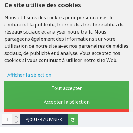
Ce site utilise des cookies
APPELEZ-NOUS
Nous utilisons des cookies pour personnaliser le
Tel: +371 20371100
contenu et la publicité, fournir des fonctionnalités de
réseaux sociaux et analyser notre trafic. Nous
INFO@LUKONS.COM
partageons également des informations sur votre
utilisation de notre site avec nos partenaires de médias
sociaux, de publicité et d'analyse. Vous acceptez nos
COORDONNÉES DE L'ENTREPRISE
cookies si vous continuez à utiliser notre site Web.
RITONE Sarl
Reg. Nr. 40103717618
Numéro de TVA LV40103717618
Afficher la sélection
Adresse légale: Rīga, Zasulauka iela 32 - 7, LV-1046
Stockage des publicités
Tout accepter
Données d'utilisateur
Accepter la sélection
Copyright © 2019 - 2026, lukons.com, Tous droits réservés
Personnalisation publicitaire
Rejeter
AJOUTER AU PANIER
Stockage des analyses