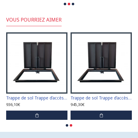
VOUS POURRIEZ AIMER
sol Trappe d’accès Trappe de visite 60 cm x 60 cm
Trappe de sol Trappe d’accès Trappe de visite 60 cm x 70 cm "H"
Trappe de sol Trappe d’accès Trappe de visite 60 cm x 80 cm "H"
936,10€
945,30€