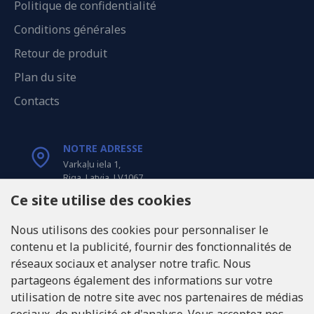
Politique de confidentialité
Conditions générales
Retour de produit
Plan du site
Contacts
NOTRE ADRESSE
Varkaļu iela 1,
Riga, Latvia, LV1067
Ce site utilise des cookies
APPELEZ-NOUS
Nous utilisons des cookies pour personnaliser le
Tel: +371 20371100
contenu et la publicité, fournir des fonctionnalités de
réseaux sociaux et analyser notre trafic. Nous
INFO@LUKONS.COM
partageons également des informations sur votre
utilisation de notre site avec nos partenaires de médias